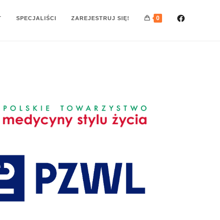
0
T
SPECJALIŚCI
ZAREJESTRUJ SIĘ!